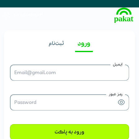
91015383 (021)
ورود
ثبت‌نام
ایمیل
رمز عبور
ورود به پاکت