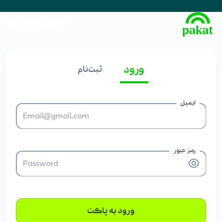
91015383 (021)
ورود
ثبت‌نام
ایمیل
رمز عبور
ورود به پاکت